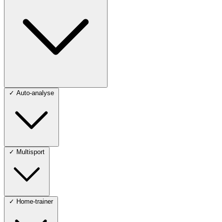
✓
Auto-analyse
✓
Multisport
✓
Home-trainer