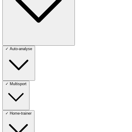
✓
Auto-analyse
✓
Multisport
✓
Home-trainer